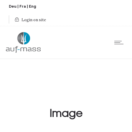
Deu
|
Fra
|
Eng
Login on site
Image