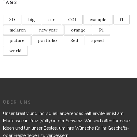
TAGS
3D
big
car
CGI
example
f1
mclaren
new year
orange
P1
picture
portfolio
Red
speed
world
ÜBER UNS
Unser kreativ und individuell arbeitendes Sattler-Atelier ist am
Murtensee in Praz (Vully) in der Schweiz. Wir sind offen für neue
Ideen und tun unser Bestes, um Ihre Wünsche für Ihr Geschäfts-
oder Freizeitleben zu verbessern.