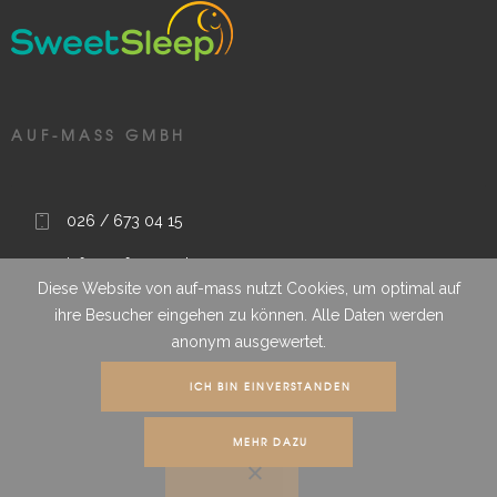
AUF-MASS GMBH
026 / 673 04 15
info@auf-mass.ch
Diese Website von auf-mass nutzt Cookies, um optimal auf
Route sous le Clou 9, 1788 Praz (Vully), FR, Schweiz
ihre Besucher eingehen zu können. Alle Daten werden
anonym ausgewertet.
Wir garantieren termingerechte Qualitätsarbeit
ICH BIN EINVERSTANDEN
MEHR DAZU