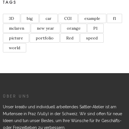
TAGS
3D
big
car
CGI
example
f1
mclaren
new year
orange
P1
picture
portfolio
Red
speed
world
ÜBER UNS
Unser kreativ und individuell arbeitendes Sattler-Atelier ist am
Murtensee in Praz (Vully) in der Schweiz. Wir sind offen für neue
Ideen und tun unser Bestes, um Ihre Wünsche für Ihr Geschäfts-
oder Freizeitleben zu verbessern.