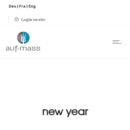
Deu
|
Fra
|
Eng
Login on site
new year