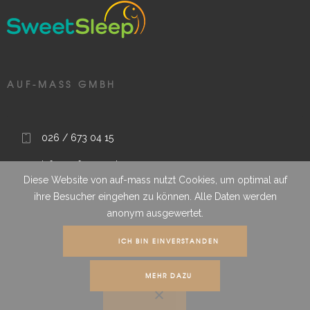
AUF-MASS GMBH
026 / 673 04 15
info@auf-mass.ch
Diese Website von auf-mass nutzt Cookies, um optimal auf
Route sous le Clou 9, 1788 Praz (Vully), FR, Schweiz
ihre Besucher eingehen zu können. Alle Daten werden
anonym ausgewertet.
Wir garantieren termingerechte Qualitätsarbeit
ICH BIN EINVERSTANDEN
MEHR DAZU