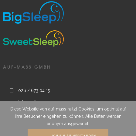
AUF-MASS GMBH
026 / 673 04 15
info@auf-mass.ch
Diese Website von auf-mass nutzt Cookies, um optimal auf
Route sous le Clou 9, 1788 Praz (Vully), FR, Schweiz
ihre Besucher eingehen zu können. Alle Daten werden
anonym ausgewertet.
Wir garantieren termingerechte Qualitätsarbeit
ICH BIN EINVERSTANDEN