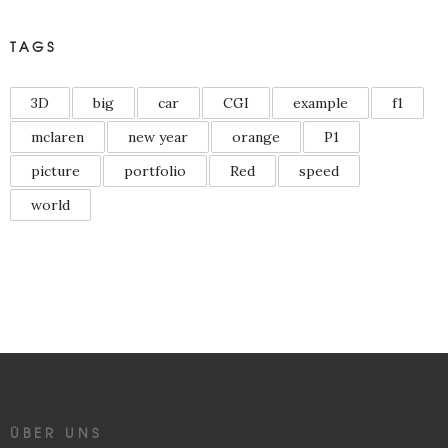
TAGS
3D
big
car
CGI
example
f1
mclaren
new year
orange
P1
picture
portfolio
Red
speed
world
ÜBER UNS