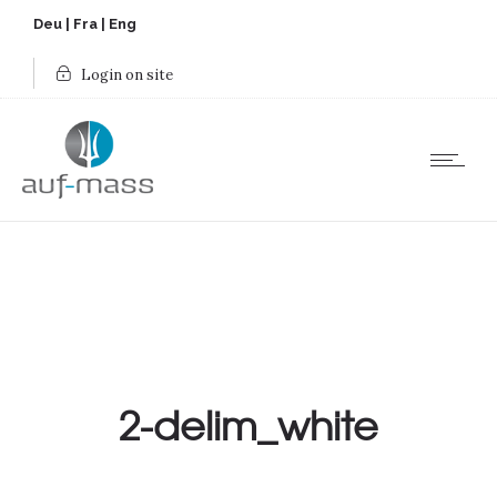
Deu
|
Fra
|
Eng
Login on site
2-delim_white