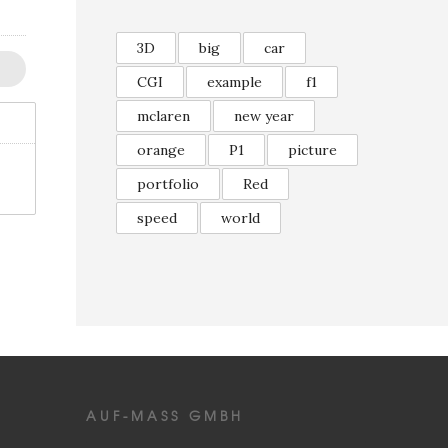
3D
big
car
CGI
example
f1
mclaren
new year
orange
P1
picture
portfolio
Red
speed
world
AUF-MASS GMBH