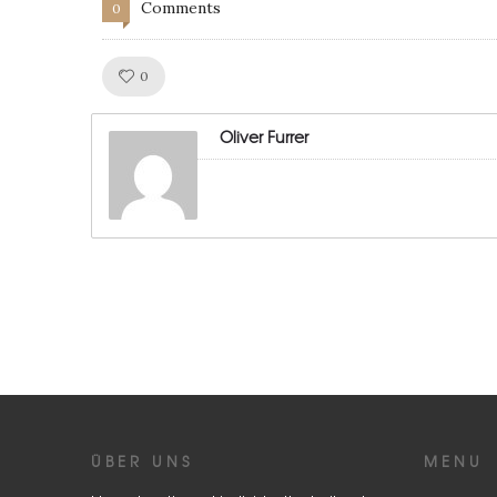
Comments
0
Like!
0
Oliver Furrer
ÜBER UNS
MENU