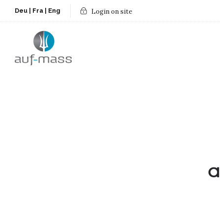
Deu
|
Fra
|
Eng
Login on site
a