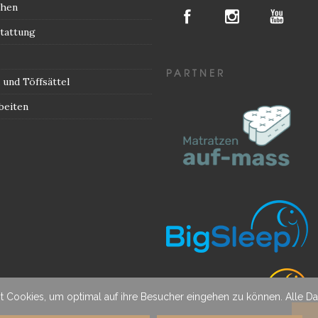
chen
tattung
PARTNER
und Töffsättel
beiten
t Cookies, um optimal auf ihre Besucher eingehen zu können. Alle 