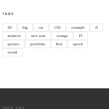
TAGS
3D
big
car
CGI
example
f1
mclaren
new year
orange
P1
picture
portfolio
Red
speed
world
ÜBER UNS