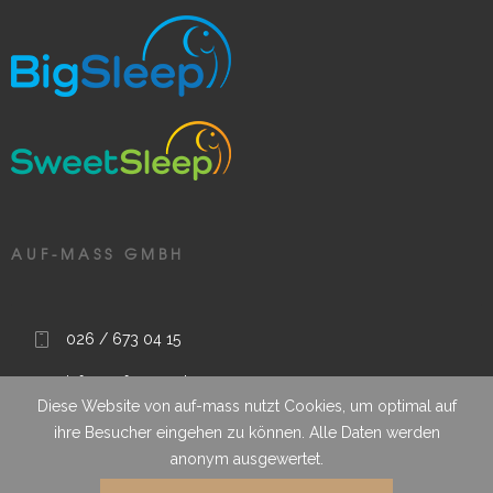
AUF-MASS GMBH
026 / 673 04 15
info@auf-mass.ch
Diese Website von auf-mass nutzt Cookies, um optimal auf
Route sous le Clou 9, 1788 Praz (Vully), FR, Schweiz
ihre Besucher eingehen zu können. Alle Daten werden
anonym ausgewertet.
Wir garantieren termingerechte Qualitätsarbeit