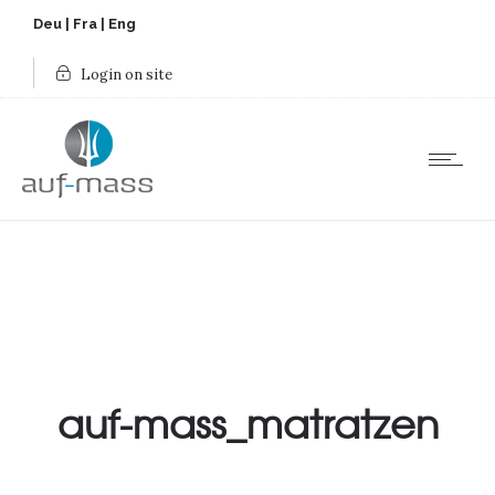
Deu
|
Fra
|
Eng
Login on site
auf-mass_matratzen