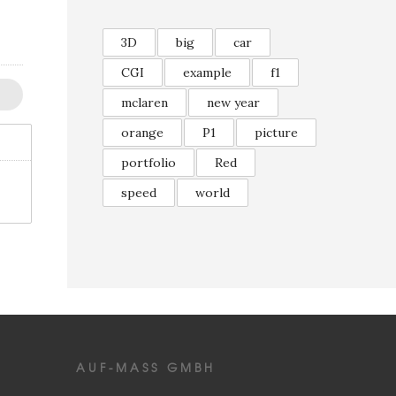
3D
big
car
CGI
example
f1
mclaren
new year
orange
P1
picture
portfolio
Red
speed
world
AUF-MASS GMBH