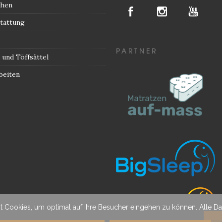
chen
tattung
PARTNER
und Töffsättel
beiten
t Cookies, um optimal auf ihre Besucher eingehen zu können. Alle 