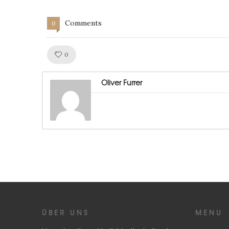
Comments
0
Like!
0
Oliver Furrer
ÜBER UNS
MENU