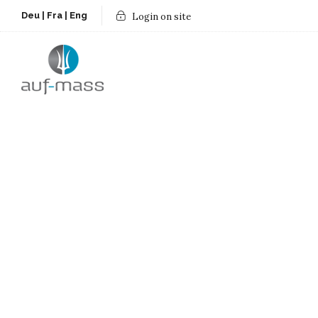
Deu
|
Fra
|
Eng
Login on site